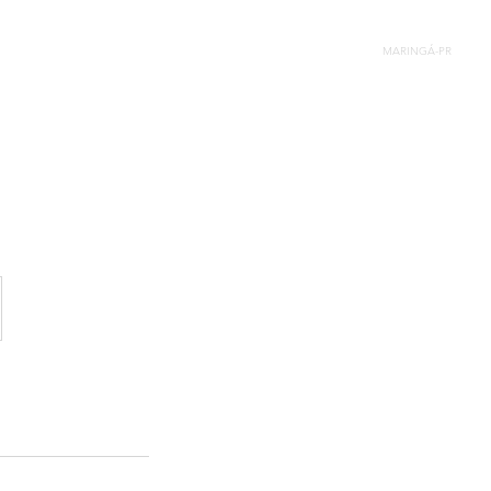
3029-5555
44
ENDAR
ENDEREÇO
BLOG
MARINGÁ-PR