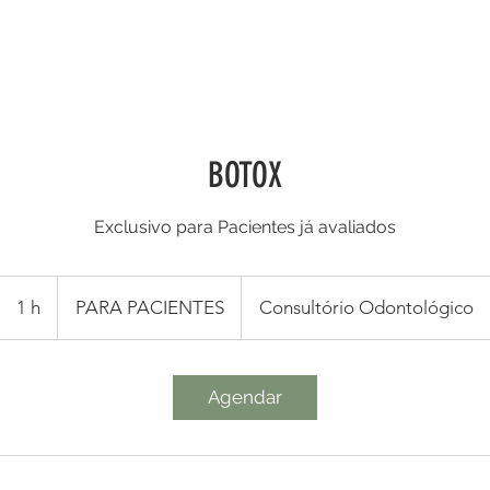
ES CLÍNICAS
HARMONIZAÇÃO
PROFISSIONAIS
AG
BOTOX
Exclusivo para Pacientes já avaliados
PARA
PACIENTES
1 h
1
PARA PACIENTES
Consultório Odontológico
Agendar