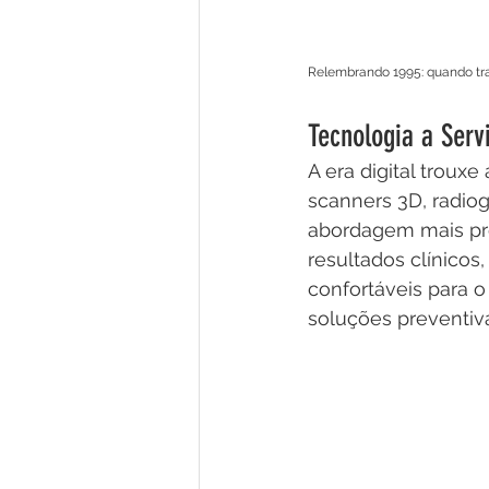
Relembrando 1995: quando tra
Tecnologia a Serv
A era digital troux
scanners 3D, radio
abordagem mais pre
resultados clínico
confortáveis para 
soluções preventiv