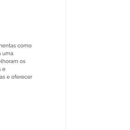
ramentas como 
m uma 
elhoram os 
 e 
as e oferecer 