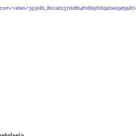
atic.com/video/353081_80cab137d28b4f06b5f06920e09d9587