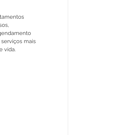
atamentos 
sos, 
agendamento 
serviços mais 
e vida.