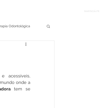
3029-5555
44
ENDAR
ENDEREÇO
BLOG
MARINGÁ-PR
rapia Odontológica
 acessíveis, 
 mundo onde a 
adora
 tem se 