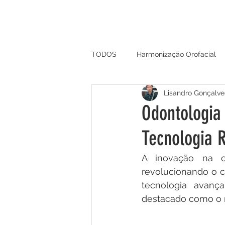
CARTÃO
HOME
SOLUÇÕ
TODOS
Harmonização Orofacial
Lisandro Gonçalve
Ciência e Odontologia
Odontologia
Tecnologia R
A inovação na od
revolucionando o 
tecnologia avanç
destacado como o n